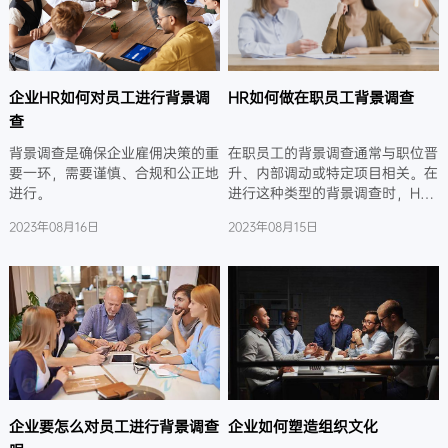
企业HR如何对员工进行背景调
HR如何做在职员工背景调查
查
背景调查是确保企业雇佣决策的重
在职员工的背景调查通常与职位晋
要一环，需要谨慎、合规和公正地
升、内部调动或特定项目相关。在
进行。
进行这种类型的背景调查时，HR
需要特别谨慎，遵循适用法律和公
2023年08月16日
2023年08月15日
司政策。
企业要怎么对员工进行背景调查
企业如何塑造组织文化