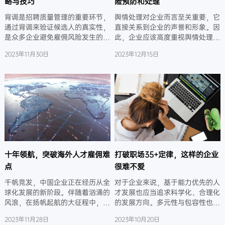
略与技巧
险预防和处理
背调是招聘质量管理的重要环节，
舆情处理对企业而言至关重要，它
通过背调来验证候选人的真实性，
直接关系到企业的声誉和形象。因
是众多企业避免雇佣风险发生的重
此，企业应该高度重视舆情处理，
要手段。然而，如何有效地进行背
建立完善的制度和流程，及时应对
2023年11月30日
2023年12月15日
调，不仅关系到招聘质量，更涉及
和解决舆情问题，以确保企业在舆
到企业对人才的价值认知和价值提
论场中保持良好的声誉。
升。
十年领航，突破海外人才雇佣难
打破职场35+定律，这样的企业
点
很难不爱
千帆竞发，中国企业正在经历从全
对于企业来说，基于能力优先的人
球化发展的新阶段。伴随着汹涌的
才发展也应当追求科学化、合理化
风浪，在扬帆起航的大征程中，中
的发展方向。多元性与包容性也不
国企业的前景将面对更多的挑战，
仅针对人才建设搭建，要想实现人
2023年11月28日
2023年10月20日
国际化与本土化交织的一系列新挑
才的循环、可持续，企业要解决的