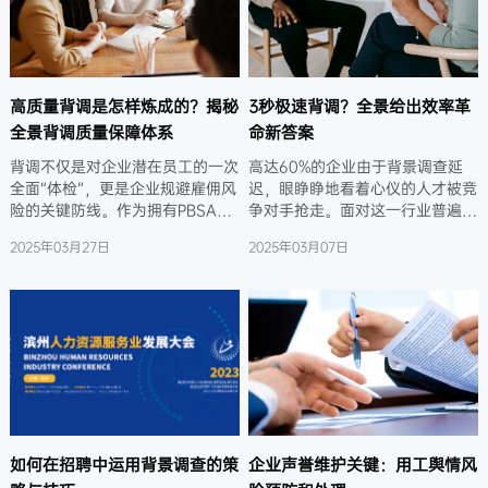
高质量背调是怎样炼成的？揭秘
3秒极速背调？全景给出效率革
全景背调质量保障体系
命新答案
背调不仅是对企业潜在员工的一次
高达60%的企业由于背景调查延
全面“体检”，更是企业规避雇佣风
迟，眼睁睁地看着心仪的人才被竞
险的关键防线。作为拥有PBSA与
争对手抢走。面对这一行业普遍存
信息安全管理体系认证的背景调查
在的痛点，全景求是致力于将背调
2025年03月27日
2025年03月07日
机构，全景求是凭借独创的雇佣风
效率提升到一个全新的高度，做到
险管理体系，确保背调的准确性和
快、准、优。以响应迅速、高质量
可靠性，成为了众多企业关注的焦
的交付服务体验，重新定义了背调
点。，15年护航3200+企业。
行业的服务标准，为企业提供了极
速交付的完美解决方案，助力企业
在人才争夺战中抢占先机。
如何在招聘中运用背景调查的策
企业声誉维护关键：用工舆情风