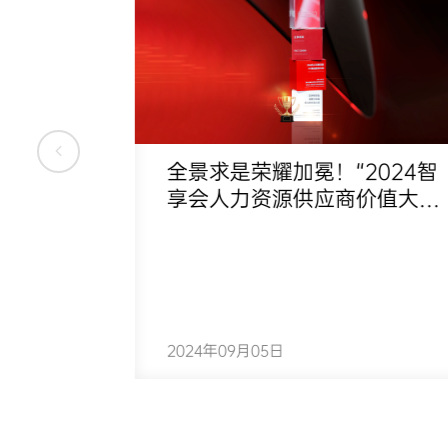
调查方法
全景求是荣耀加冕！“2024智
享会人力资源供应商价值大
奖”实至名归
也应该事先
，限定要调
者工作情况
是... 人隐
2024年09月05日