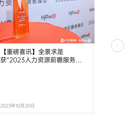
【重磅喜讯】全景求是
开拓新
获“2023人力资源前瞻服务机
思维
构”殊荣！
2023年10月20日
2023年10