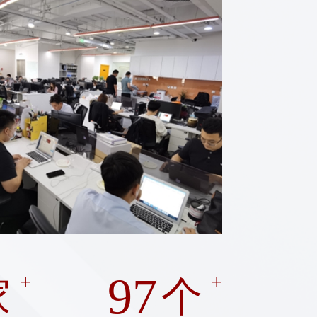
97
+
+
家
个