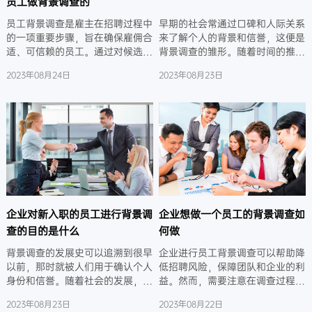
员工做背景调查的
员工背景调查是雇主在招聘过程中
早期的社会常通过口碑和人际关系
的一项重要步骤，旨在确保雇佣合
来了解个人的背景和信誉，这便是
适、可信赖的员工。通过对候选人
背景调查的雏形。随着时间的推
的背景进行调查，雇主可以确认其
移，调查方法逐渐演变，从简单的
2023年08月24日
2023年08月23日
提供的信息的真实性，并评估其与
口头查询发展为如今更多元化和专
职位的匹配程度。背景调查有助于
业化的形式。而现代社会，背景调
降低雇主风险，保护公司的声誉，
查已成为许多领域中的重要环节，
并确保工作场所的安全。
尤其在雇佣和合作关系方面扮演着
关键角色。
企业对新入职的员工进行背景调
企业想做一个员工的背景调查如
查的目的是什么
何做
背景调查的发展史可以追溯到很早
企业进行员工背景调查可以帮助降
以前，那时就被人们用于确认个人
低招聘风险，保障团队和企业的利
身份和信誉。随着社会的发展，调
益。然而，需要注意在调查过程中
查手段逐渐多样化。如今，企业对
遵循法律法规，保护候选人的权利
2023年08月23日
2023年08月22日
新入职员工进行背景调查旨在确保
和隐私。