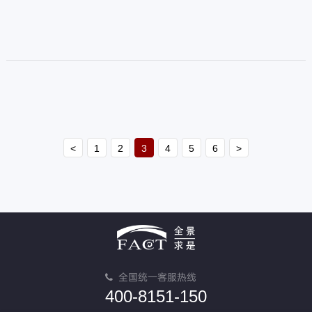
组织的安全、信任和合规性。在现
代社会，企业借助背景调查来核实
求职者的教育、工作经历和犯罪记
录等信息，以便做出更明智的雇佣
决策。
<
1
2
3
4
5
6
>
全国统一客服热线
400-8151-150