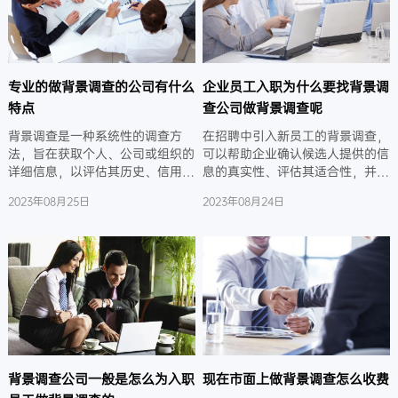
专业的做背景调查的公司有什么
企业员工入职为什么要找背景调
特点
查公司做背景调查呢
背景调查是一种系统性的调查方
在招聘中引入新员工的背景调查，
法，旨在获取个人、公司或组织的
可以帮助企业确认候选人提供的信
详细信息，以评估其历史、信用记
息的真实性、评估其适合性，并降
录、声誉和可靠性等方面的情况。
低雇佣风险。这对于确保公司招聘
2023年08月25日
2023年08月24日
这种方法通常涉及搜集各种来源的
合适、可信赖的员工，维护公司声
数据，从而帮助做出明智的决策，
誉和保障工作环境安全都至关重
降低潜在风险，并确保合作关系的
要。
稳健性。
背景调查公司一般是怎么为入职
现在市面上做背景调查怎么收费